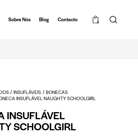
a
Sobre Nós
Blog
Contacto
0
TA
ENTREGAS 
EDOS
INSUFLÁVEIS
BONECAS
ONECA INSUFLÁVEL NAUGHTY SCHOOLGIRL
 INSUFLÁVEL
TY SCHOOLGIRL