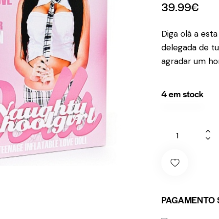
39.99
€
Diga olá a est
delegada de t
agradar um h
4 em stock
PAGAMENTO 