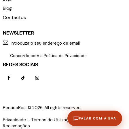
Blog
Contactos
NEWSLETTER
SUBSCR
Concordo com a
Política de Privacidade
.
REDES SOCIAIS
PecadoReal © 2026. All rights reserved.
Política de
FALAR COM A EVA
Privacidade –
Termos de Utilização –
Livro de
Reclamações