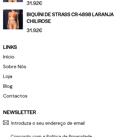
31.92
€
BIQUÍNI DE STRASS CR-4898 LARANJA
CHILIROSE
31.92
€
LINKS
Início
Sobre Nós
Loja
Blog
Contactos
NEWSLETTER
SUBSCR
Concordo com a
Política de Privacidade
.