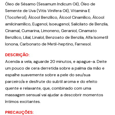
Óleo de Sésamo (Sesamum Indicum Oil), Óleo de
Semente de Uva (Vitis Vinifera Oil), Vitamina E
(Tocoferol), Álcool Benzílico, Álcool Cinamílico, Álcool
amilcinamílico, Eugenol, Isoeugenol, Salicilato de Benzila,
Cinamal, Cumarina, Limoneno, Geraniol, Cinamato
Benzílico, Lilial, Linalol, Benzoato de Benzila, Alfa Isometíl
Ionona, Carbonato de Metil-heptino, Farnesol.
DESCRIÇÃO:
Acenda a vela, aguarde 20 minutos, e apague-a. Deite
um pouco de cera derretida sobre a palma da mão e
espalhe suavemente sobre a pele do seu/sua
parceiro/a e desfrute do subtil aroma e do efeito
quente e relaxante, que, combinado com uma
massagem sensual vai ajudar a descobrir momentos
íntimos excitantes.
PRECAUÇÕES: