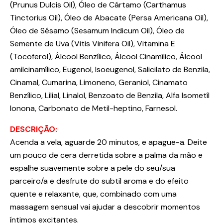
(Prunus Dulcis Oil), Óleo de Cártamo (Carthamus
Tinctorius Oil), Óleo de Abacate (Persa Americana Oil),
Óleo de Sésamo (Sesamum Indicum Oil), Óleo de
Semente de Uva (Vitis Vinifera Oil), Vitamina E
(Tocoferol), Álcool Benzílico, Álcool Cinamílico, Álcool
amilcinamílico, Eugenol, Isoeugenol, Salicilato de Benzila,
Cinamal, Cumarina, Limoneno, Geraniol, Cinamato
Benzílico, Lilial, Linalol, Benzoato de Benzila, Alfa Isometíl
Ionona, Carbonato de Metil-heptino, Farnesol.
DESCRIÇÃO:
Acenda a vela, aguarde 20 minutos, e apague-a. Deite
um pouco de cera derretida sobre a palma da mão e
espalhe suavemente sobre a pele do seu/sua
parceiro/a e desfrute do subtil aroma e do efeito
quente e relaxante, que, combinado com uma
massagem sensual vai ajudar a descobrir momentos
íntimos excitantes.