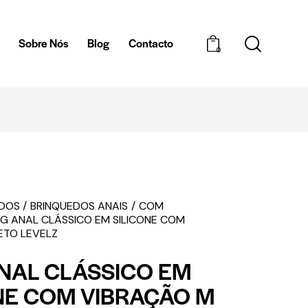
a
Sobre Nós
Blog
Contacto
0
DISCRETA
ENT
EDOS
BRINQUEDOS ANAIS
COM
G ANAL CLÁSSICO EM SILICONE COM
ETO LEVELZ
NAL CLÁSSICO EM
NE COM VIBRAÇÃO M