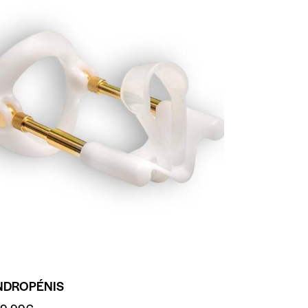
NDROPÉNIS
9.99
€