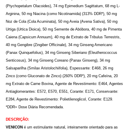
(Ptychopetalum Olacoides), 74 mg Epimedium Sagittatum, 68 mg L-
Arginina, 50 mg Niacina (como Nicotinamida) (313% DDR*), 50 mg
Noz de Cola (Cola Acuminata), 50 mg Aveia (Avena Sativa), 50 mg
Urtiga (Urtica Dioica), 50 mg Semente de Abóbora, 40 mg de Pimenta
Caiena (Capsicum Annuum), 40 mg de Extrato de Tribulus Terrestris,
40 mg Gengibre (Zingiber Officinale), 34 mg Ginseng Americano
(Panax Quinquefolius), 34 mg Ginseng Siberiano (Eleutherococcus
Senticosus), 34 mg Ginseng Coreano (Panax Ginseng), 34 mg
Salsaparilha (Smilax Aristolochiifolia), Espessante: E468, 26 mg
Zinco (como Gluconato de Zinco) (260% DDR*), 20 mg Cafeína, 20
mg Extrato de Carne Bovina, Agente de Revestimento: E464, Agentes
Antiaglomerantes: E572, E570, E551, Corante: E171, Conservante:
E284, Agente de Revestimento: Polietilenoglicol, Corante: E129.
*DDR= Dose Diária Recomendada.
DESCRIÇÃO:
VENICON
é um estimulante natural, inteiramente orientado para as