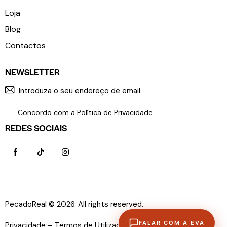
Loja
Blog
Contactos
NEWSLETTER
SUBSCR
Concordo com a
Política de Privacidade
.
REDES SOCIAIS
PecadoReal © 2026. All rights reserved.
Política de
FALAR COM A EVA
Privacidade –
Termos de Utilização –
Livro de