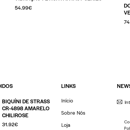
D
54.99
€
V
74
DIDOS
LINKS
NEW
BIQUÍNI DE STRASS
Início
CR-4898 AMARELO
Sobre Nós
CHILIROSE
Co
31.92
€
Loja
Pol