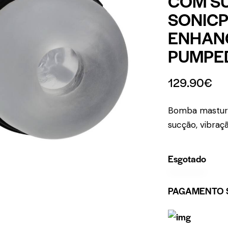
COM SU
SONICP
ENHAN
PUMPE
129.90
€
Bomba masturb
sucção, vibraç
Esgotado
PAGAMENTO 