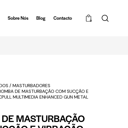
a
Sobre Nós
Blog
Contacto
0
ENTREGAS EM 1H
EDOS
MASTURBADORES
BOMBA DE MASTURBAÇÃO COM SUCÇÃO E
CPULL MULTIMEDIA ENHANCED GUN METAL
 DE MASTURBAÇÃO