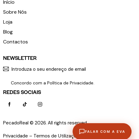
Início
Sobre Nós
Loja
Blog
Contactos
NEWSLETTER
SUBSCR
Concordo com a
Política de Privacidade
.
REDES SOCIAIS
PecadoReal © 2026. All rights reserved.
Política de
FALAR COM A EVA
Privacidade –
Termos de Utilização –
Livro de