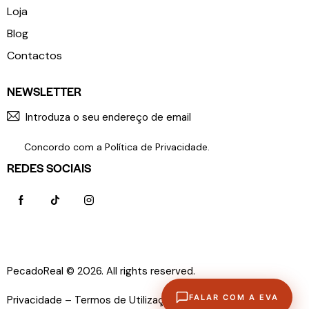
Loja
Blog
Contactos
NEWSLETTER
SUBSCR
Concordo com a
Política de Privacidade
.
REDES SOCIAIS
PecadoReal © 2026. All rights reserved.
Política de
FALAR COM A EVA
Privacidade –
Termos de Utilização –
Livro de