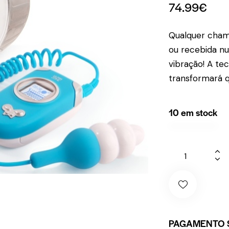
74.99
€
Qualquer cham
ou recebida n
vibração! A te
transformará q
10 em stock
PAGAMENTO 