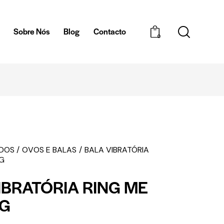
a
Sobre Nós
Blog
Contacto
0
ENTREGAS EM 
EDOS
OVOS E BALAS
BALA VIBRATÓRIA
NG
IBRATÓRIA RING ME
NG