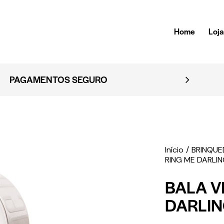
Home
Loj
EMBALAGEM DISCRETA
Início
BRINQU
RING ME DARLI
BALA V
DARLI