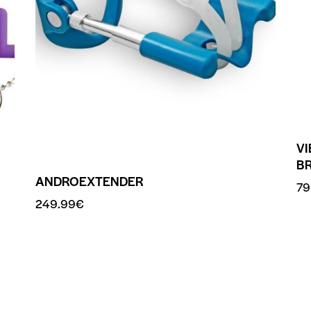
V
B
ANDROEXTENDER
79
249.99
€