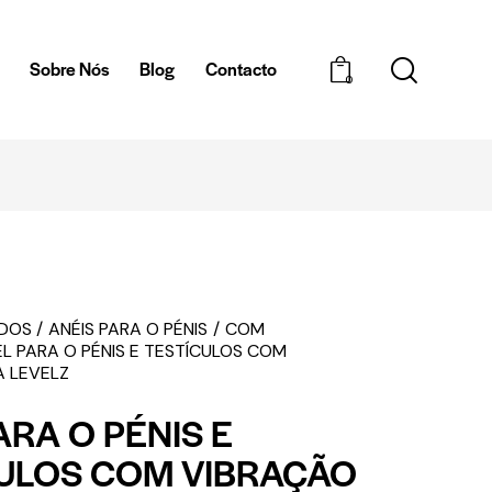
a
Sobre Nós
Blog
Contacto
0
ENTREGAS EM 1H - ZONA DE BRAGA
EDOS
ANÉIS PARA O PÉNIS
COM
L PARA O PÉNIS E TESTÍCULOS COM
A LEVELZ
ARA O PÉNIS E
ULOS COM VIBRAÇÃO