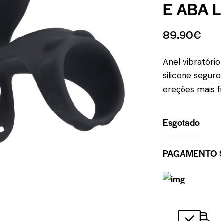
E ABA 
89.90
€
Anel vibratóri
silicone seguro
ereções mais fi
Esgotado
PAGAMENTO 