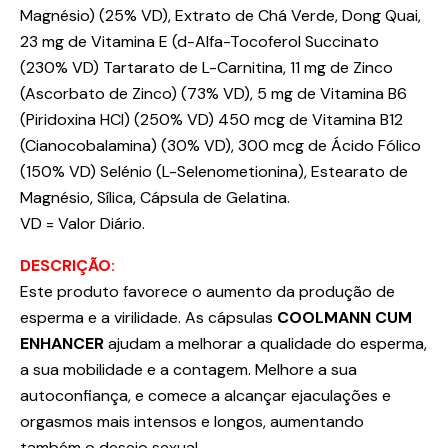
Magnésio) (25% VD), Extrato de Chá Verde, Dong Quai,
23 mg de Vitamina E (d-Alfa-Tocoferol Succinato
(230% VD) Tartarato de L-Carnitina, 11 mg de Zinco
(Ascorbato de Zinco) (73% VD), 5 mg de Vitamina B6
(Piridoxina HCI) (250% VD) 450 mcg de Vitamina B12
(Cianocobalamina) (30% VD), 300 mcg de Ácido Fólico
(150% VD) Selénio (L-Selenometionina), Estearato de
Magnésio, Sílica, Cápsula de Gelatina.
VD = Valor Diário.
DESCRIÇÃO:
Este produto favorece o aumento da produção de
esperma e a virilidade. As cápsulas
COOLMANN CUM
ENHANCER
ajudam a melhorar a qualidade do esperma,
a sua mobilidade e a contagem. Melhore a sua
autoconfiança, e comece a alcançar ejaculações e
orgasmos mais intensos e longos, aumentando
também o desejo sexual.