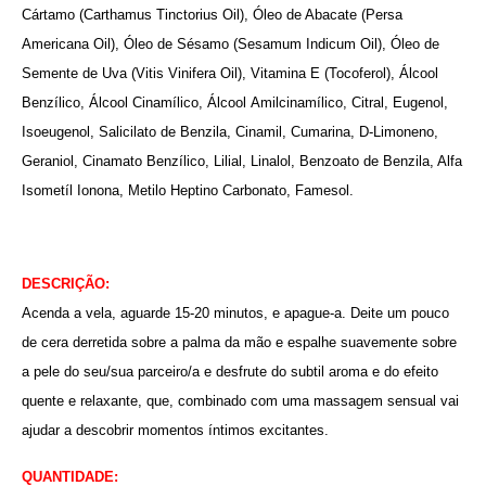
Cártamo (Carthamus Tinctorius Oil), Óleo de Abacate (Persa
Americana Oil), Óleo de Sésamo (Sesamum Indicum Oil), Óleo de
Semente de Uva (Vitis Vinifera Oil), Vitamina E (Tocoferol), Álcool
Benzílico, Álcool Cinamílico, Álcool Amilcinamílico, Citral, Eugenol,
Isoeugenol, Salicilato de Benzila, Cinamil, Cumarina, D-Limoneno,
Geraniol, Cinamato Benzílico, Lilial, Linalol, Benzoato de Benzila, Alfa
Isometíl Ionona, Metilo Heptino Carbonato, Famesol.
DESCRIÇÃO:
Acenda a vela, aguarde 15-20 minutos, e apague-a. Deite um pouco
de cera derretida sobre a palma da mão e espalhe suavemente sobre
a pele do seu/sua parceiro/a e desfrute do subtil aroma e do efeito
quente e relaxante, que, combinado com uma massagem sensual vai
ajudar a descobrir momentos íntimos excitantes.
QUANTIDADE: