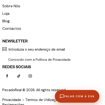
Sobre Nós
Loja
Blog
Contactos
NEWSLETTER
SUBSCR
Concordo com a
Política de Privacidade
.
REDES SOCIAIS
PecadoReal © 2026. All rights reserved.
Política de
FALAR COM A EVA
Privacidade –
Termos de Utilização –
Livro de
Reclamações