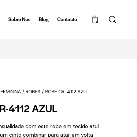
a
Sobre Nós
Blog
Contacto
0
ENTREGAS EM 1H - ZONA DE BRAGA
 FEMININA
ROBES
ROBE CR-4112 AZUL
R-4112 AZUL
nsualidade com este robe em tecido azul
 um cinto combinar para atar em volta