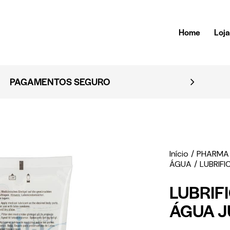
Home
Loj
EGURO
E
Início
PHARMA
ÁGUA
LUBRIFI
LUBRIF
ÁGUA J