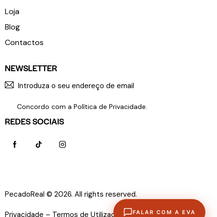
Loja
Blog
Contactos
NEWSLETTER
SUBSCR
Concordo com a
Política de Privacidade
.
REDES SOCIAIS
PecadoReal © 2026. All rights reserved.
Política de
FALAR COM A EVA
Privacidade –
Termos de Utilização –
Livro de