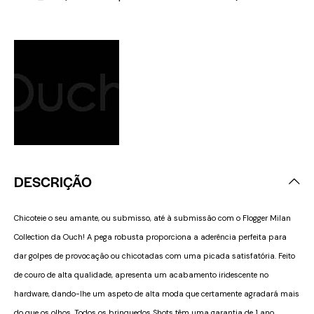
DESCRIÇÃO
Chicoteie o seu amante, ou submisso, até à submissão com o Flogger Milan
Collection da Ouch! A pega robusta proporciona a aderência perfeita para
dar golpes de provocação ou chicotadas com uma picada satisfatória. Feito
de couro de alta qualidade, apresenta um acabamento iridescente no
hardware, dando-lhe um aspeto de alta moda que certamente agradará mais
do que os olhos. Todos os brinquedos Shots têm uma garantia de 1 ano.