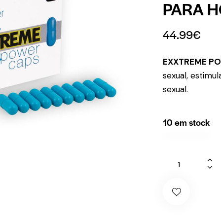
PARA H
44.99
€
EXXTREME P
sexual, estimu
sexual.
10 em stock