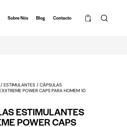
a
Sobre Nós
Blog
Contacto
0
DISCRETA
ENT
ESTIMULANTES
CÁPSULAS
 EXXTREME POWER CAPS PARA HOMEM 10
LAS ESTIMULANTES
EME POWER CAPS