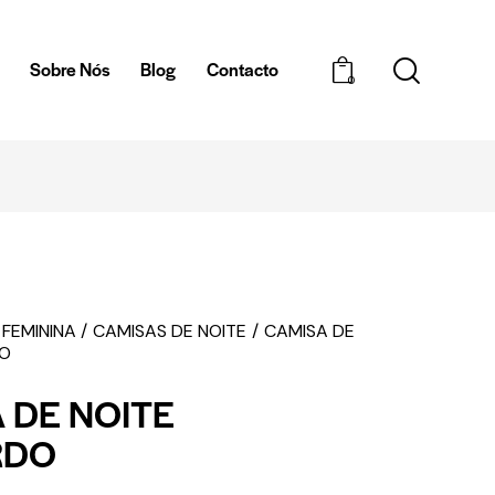
a
Sobre Nós
Blog
Contacto
0
TA
ENTREGAS 
 FEMININA
CAMISAS DE NOITE
CAMISA DE
DO
 DE NOITE
RDO