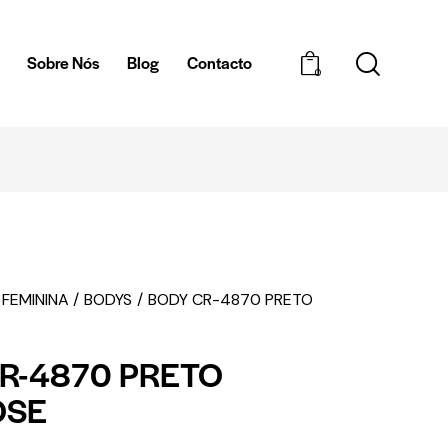
a
Sobre Nós
Blog
Contacto
0
ENTREGAS EM 1H
 FEMININA
BODYS
BODY CR-4870 PRETO
R-4870 PRETO
OSE