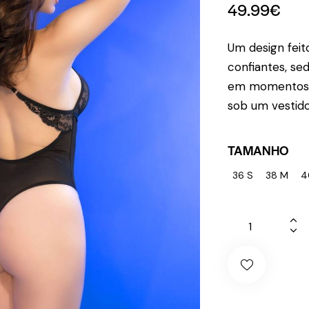
49.99
€
Um design feit
confiantes, sed
em momentos 
sob um vestido
TAMANHO
36 S
38 M
4