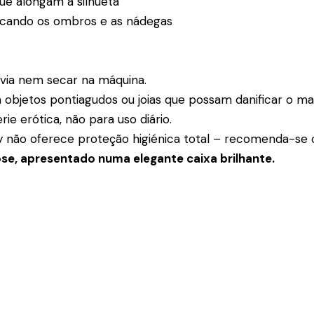
ue alongam a silhueta
cando os ombros e as nádegas
ívia nem secar na máquina.
 objetos pontiagudos ou joias que possam danificar o mat
e erótica, não para uso diário.
dy não oferece proteção higiénica total – recomenda-se 
ose, apresentado numa elegante caixa brilhante.