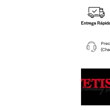
Entrega Rápid
Prec
(Cha