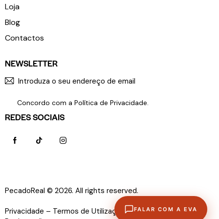
Loja
Blog
Contactos
NEWSLETTER
SUBSCR
Concordo com a
Política de Privacidade
.
REDES SOCIAIS
PecadoReal © 2026. All rights reserved.
Política de
FALAR COM A EVA
Privacidade –
Termos de Utilização –
Livro de