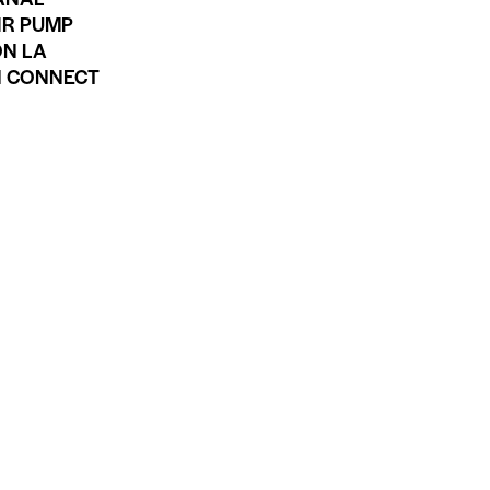
IR PUMP
ON LA
N CONNECT